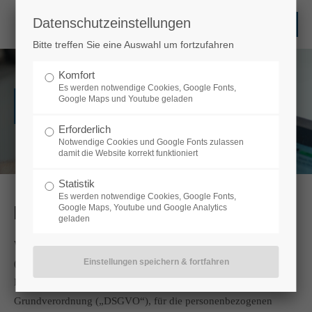
Datenschutzeinstellungen
Login
Bitte treffen Sie eine Auswahl um fortzufahren
Benutzername
Komfort
Es werden notwendige Cookies, Google Fonts,
Google Maps und Youtube geladen
Datenschutz
Erforderlich
Passwort
Notwendige Cookies und Google Fonts zulassen
damit die Website korrekt funktioniert
Statistik
Es werden notwendige Cookies, Google Fonts,
Datenschutzerklärung
Google Maps, Youtube und Google Analytics
Anmelden
geladen
Wir als Betreiber der Website unter
www.hinsch-consorten.de
Register
|
Lost your password?
(auch „Website“) sind Verantwortlicher im Sinne des geltenden
Datenschutzrechts, insbesondere der Datenschutz-
Support
Grundverordnung („DSGVO“), für die personenbezogenen