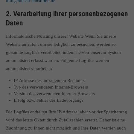
info@hinsch-consorten.de
info@yourdomain.com
2. Verarbeitung Ihrer personenbezogenen
About us
Daten
Lorem ipsum dolor sit amet, consectetuer adipiscing elit.
Informatorische Nutzung unserer Website Wenn Sie unsere
Aenean commodo ligula eget dolor. Aenean massa. Cum sociis
Website aufrufen, um sie lediglich zu besuchen, werden so
natoque penatibus et magnis dis parturient montes, nascetur
genannte Logfiles verarbeitet, indem sie von unserem System
ridiculus mus. Donec quam felis, ultricies nec.
automatisiert erfasst werden. Folgende Logfiles werden
automatisiert verarbeitet:
IP-Adresse des anfragenden Rechners
Typ des verwendeten Internet-Browsers
Version des verwendeten Internet-Browsers
Erfolg bzw. Fehler des Ladevorgangs
Die Logfiles enthalten Ihre IP-Adresse, aber vor der Speicherung
wird das letzte Oktett durch Zufallszahlen ersetzt. Daher ist eine
Zuordnung zu Ihnen nicht möglich und Ihre Daten werden auch