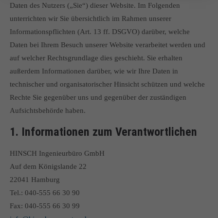
Lorem ipsum dolor sit amet:
Daten des Nutzers („Sie“) dieser Website. Im Folgenden
unterrichten wir Sie übersichtlich im Rahmen unserer
Informationspflichten (Art. 13 ff. DSGVO) darüber, welche
24h
/ 365days
Daten bei Ihrem Besuch unserer Website verarbeitet werden und
auf welcher Rechtsgrundlage dies geschieht. Sie erhalten
außerdem Informationen darüber, wie wir Ihre Daten in
We offer support for our customers
technischer und organisatorischer Hinsicht schützen und welche
Mon - Fri 8:00am - 5:00pm
(GMT +1)
Rechte Sie gegenüber uns und gegenüber der zuständigen
Aufsichtsbehörde haben.
Get in touch
1. Informationen zum Verantwortlichen
Cybersteel Inc.
376-293 City Road, Suite 600
HINSCH Ingenieurbüro GmbH
San Francisco, CA 94102
Auf dem Königslande 22
22041 Hamburg
Have any questions?
Tel.: 040-555 66 30 90
+44 1234 567 890
Fax: 040-555 66 30 99
Drop us a line