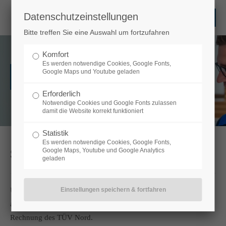
Datenschutzeinstellungen
Login
Bitte treffen Sie eine Auswahl um fortzufahren
Benutzername
Komfort
Es werden notwendige Cookies, Google Fonts,
Google Maps und Youtube geladen
Sicherheitsprüfungen
Erforderlich
Passwort
Notwendige Cookies und Google Fonts zulassen
damit die Website korrekt funktioniert
Statistik
Es werden notwendige Cookies, Google Fonts,
Sicherheitsprüfungen
Google Maps, Youtube und Google Analytics
Anmelden
geladen
Register
|
Lost your password?
Unsere Prüfingenieure sind für die Verkehrssicherheit tätig und
arbeiten im Rahmen ihrer Prüftätigkeit im Namen und auf
Support
Rechnung des TÜV Nord.