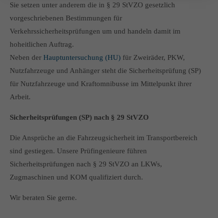
Lorem ipsum dolor sit amet:
Sie setzen unter anderem die in § 29 StVZO gesetzlich
vorgeschriebenen Bestimmungen für
Verkehrssicherheitsprüfungen um und handeln damit im
24h
/ 365days
hoheitlichen Auftrag.
Neben der
Hauptuntersuchung (HU)
für Zweiräder, PKW,
Nutzfahrzeuge und Anhänger steht die Sicherheitsprüfung (SP)
für Nutzfahrzeuge und Kraftomnibusse im Mittelpunkt ihrer
We offer support for our customers
Mon - Fri 8:00am - 5:00pm
(GMT +1)
Arbeit.
Get in touch
Sicherheitsprüfungen (SP) nach § 29 StVZO
Cybersteel Inc.
Die Ansprüche an die Fahrzeugsicherheit im Transportbereich
376-293 City Road, Suite 600
sind gestiegen. Unsere Prüfingenieure führen
San Francisco, CA 94102
Sicherheitsprüfungen nach § 29 StVZO an LKWs,
Zugmaschinen und KOM qualifiziert durch.
Have any questions?
+44 1234 567 890
Wir beraten Sie gerne.
Drop us a line