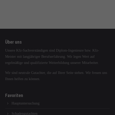
info@yourdomain.com
About us
Lorem ipsum dolor sit amet, consectetuer adipiscing elit.
Aenean commodo ligula eget dolor. Aenean massa. Cum sociis
Über uns
natoque penatibus et magnis dis parturient montes, nascetur
ridiculus mus. Donec quam felis, ultricies nec.
Unsere Kfz-Sachverständigen sind Diplom-Ingenieure bzw. Kfz-
Meister mit langjähriger Berufserfahrung. Wir legen Wert auf
regelmäßige und qualifizierte Weiterbildung unserer Mitarbeiter.
Wir sind neutrale Gutachter, die auf Ihrer Seite stehen. Wir freuen uns
Ihnen helfen zu können.
Favoriten
Hauptuntersuchung
Schadengutachten